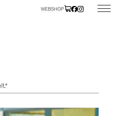
WEBSHOP
t.“