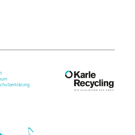
t
ssum
chutzerklärung