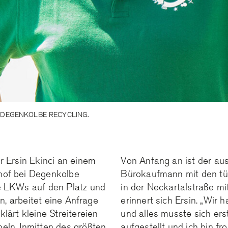
I DEGENKOLBE RECYCLING.
r Ersin Ekinci an einem
Von Anfang an ist der aus
hof bei Degenkolbe
Bürokaufmann mit den tu
e LKWs auf den Platz und
in der Neckartalstraße mit
en, arbeitet eine Anfrage
erinnert sich Ersin. „Wir 
lärt kleine Streitereien
und alles musste sich ers
eln. Inmitten des größten
aufgestellt und ich bin fr