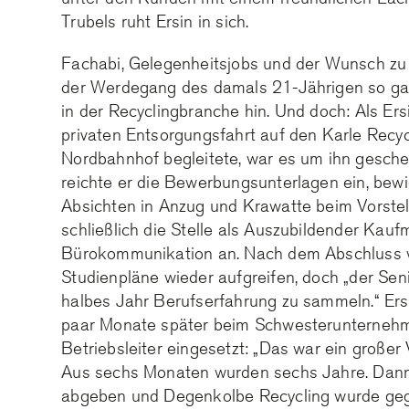
Trubels ruht Ersin in sich.
Fachabi, Gelegenheitsjobs und der Wunsch zu
der Werdegang des damals 21-Jährigen so gar 
in der Recyclingbranche hin. Und doch: Als Ers
privaten Entsorgungsfahrt auf den Karle Recy
Nordbahnhof begleitete, war es um ihn gesch
reichte er die Bewerbungsunterlagen ein, bewi
Absichten in Anzug und Krawatte beim Vorstel
schließlich die Stelle als Auszubildender Kaufm
Bürokommunikation an. Nach dem Abschluss w
Studienpläne wieder aufgreifen, doch „der Seni
halbes Jahr Berufserfahrung zu sammeln.“ Ers
paar Monate später beim Schwesterunternehm
Betriebsleiter eingesetzt: „Das war ein großer
Aus sechs Monaten wurden sechs Jahre. Dann
abgeben und Degenkolbe Recycling wurde geg