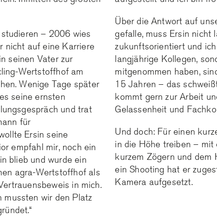
Über die Antwort auf uns
 studieren – 2006 wies
gefalle, muss Ersin nicht 
nicht auf eine Karriere
zukunftsorientiert und ic
in seinen Vater zur
langjährige Kollegen, son
cling-Wertstoffhof am
mitgenommen haben, sind 
ehen. Wenige Tage später
15 Jahren – das schweiß
es seine ernsten
kommt gern zur Arbeit und
lungsgespräch und trat
Gelassenheit und Fachko
ann für
Und doch: Für einen kur
ollte Ersin seine
in die Höhe treiben – mit
or empfahl mir, noch ein
kurzem Zögern und dem Hi
in blieb und wurde ein
ein Shooting hat er zuges
en agra-Wertstoffhof als
Kamera aufgesetzt.
 Vertrauensbeweis in mich.
 mussten wir den Platz
ründet.“